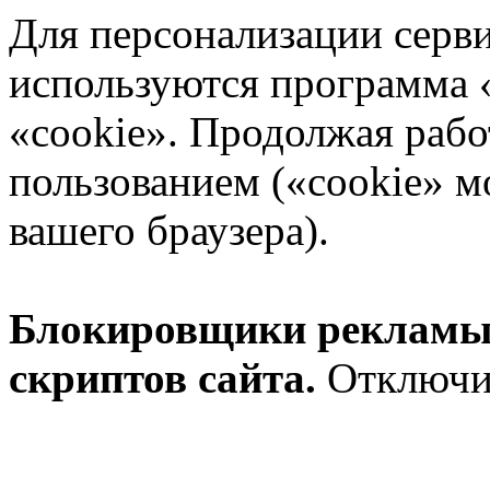
Для пер­со­на­ли­за­ции сер­в
ис­поль­зу­ют­ся программ
«cookie». Про­дол­жая ра­бо­т
поль­зо­ва­ни­ем («cookie» м
ва­ше­го бра­у­зе­ра).
Бло­ки­ров­щи­ки ре­кла­мы 
скрип­тов сайта.
Отклю­чи­